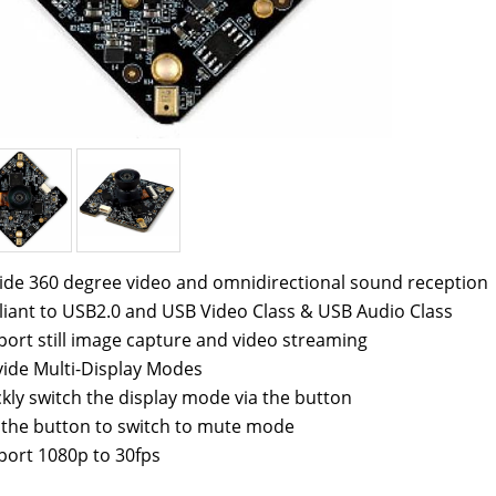
ovide 360 degree video and omnidirect
iant to USB2.0 and USB Video Class & USB Audio Class
ort still image capture and video streaming
vide Multi-Display Modes
kly switch the display mode via the button
 the button to switch to mute mode
port 1080p to 30fps