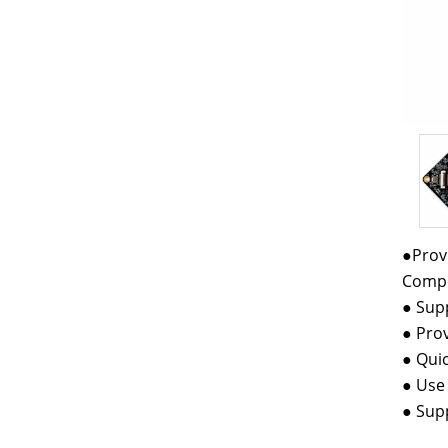
●Pr
Compl
● Supp
● Pro
● Quic
● Use
● Sup