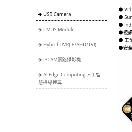
⚫ Vid
USB Camera
⚫ Sur
⚫ Ind
CMOS Module
⚫視
⚫ 工
Hybrid DVR(IP/AHD/TVI)
⚫安
IPCAM網路攝影機
AI Edge Computing 人工智
慧邊緣運算