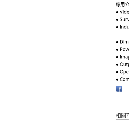
應用
● Vid
● Sur
● Indu
●
Dim
●
Powe
●
Ima
●
Outp
●
Ope
●
Comp
相關