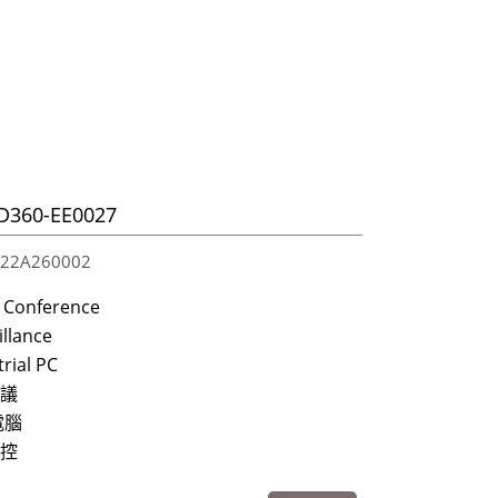
D360-EE0027
2A260002
 Conference
illance
rial PC
議
電腦
控