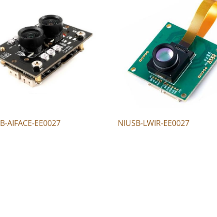
B-AIFACE-EE0027
NIUSB-LWIR-EE0027
www.nimax.com.tw
聯絡電話：0226919376
傳真電話：0226919378