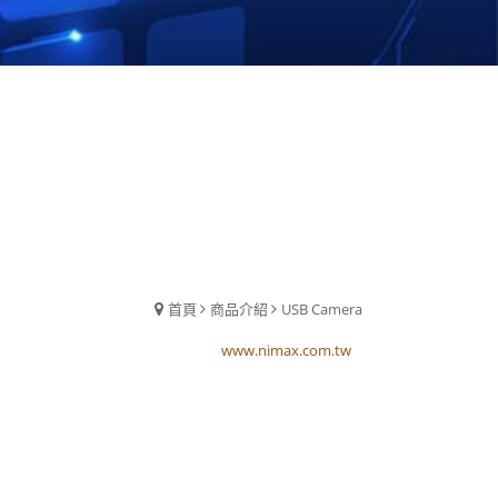
首頁
商品介紹
USB Camera
www.nimax.com.tw
www.nimax.com.tw