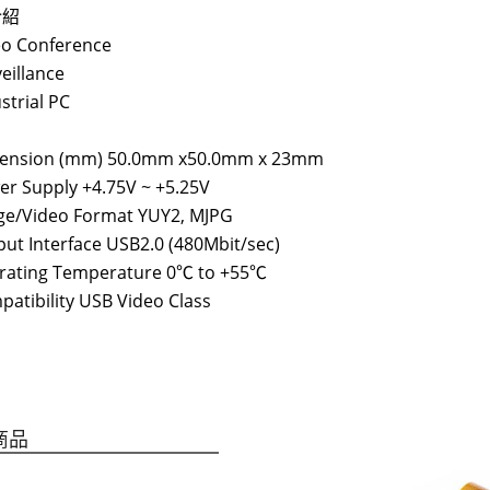
介紹
eo Conference
veillance
strial PC
ension (mm) 50.0mm x50.0mm x 23mm
r Supply +4.75V ~ +5.25V
ge/Video Format YUY2, MJPG
ut Interface USB2.0 (480Mbit/sec)
rating Temperature 0℃ to +55℃
atibility USB Video Class
商品