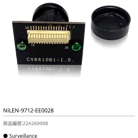
NILEN-9712-EE0028
商品編號:22A260008
⚫ Surveillance