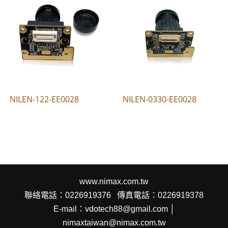
NILEN-122-EE0028
NILEN-0330-EE0028
www.nimax.com.tw
聯絡電話：0226919376
傳真電話：0226919378
E-mail：vdotech88@gmail.com │
nimaxtaiwan@nimax.com.tw