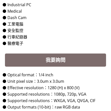
⚫ Industrial PC
⚫ Medical
⚫ Dash Cam
⚫ 工業電腦
⚫ 安全監控
⚫ 行車紀錄器
⚫ 醫療電子
我要詢問
⚫ Optical format：1/4 inch
⚫ Unit pixel size：3.0um x 3.0um
⚫ Effective resolution：1280 (H) x 800 (V)
⚫ Supported resolutions：1080p, 720p, VGA
⚫ Supported resolutions：WXGA, VGA, QVGA, CIF
⚫ Output formats (10-bit)：raw RGB data