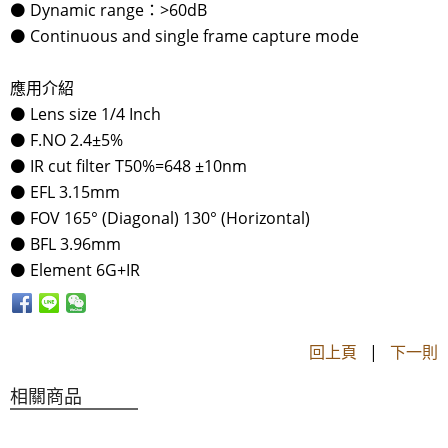
⚫ Dynamic range：>60dB
⚫ Continuous and single frame capture mode
應用介紹
⚫ Lens size 1/4 Inch
⚫ F.NO 2.4±5%
⚫ IR cut filter T50%=648 ±10nm
⚫ EFL 3.15mm
⚫ FOV 165° (Diagonal) 130° (Horizontal)
⚫ BFL 3.96mm
⚫ Element 6G+IR
回上頁
|
下一則
相關商品