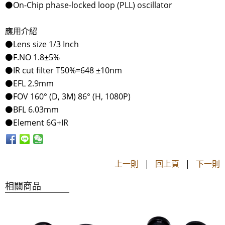
⚫On-Chip phase-locked loop (PLL) oscillator
應用介紹
⚫Lens size 1/3 Inch
⚫F.NO 1.8±5%
⚫IR cut filter T50%=648 ±10nm
⚫EFL 2.9mm
⚫FOV 160° (D, 3M) 86° (H, 1080P)
⚫BFL 6.03mm
⚫Element 6G+IR
上一則
|
回上頁
|
下一則
相關商品