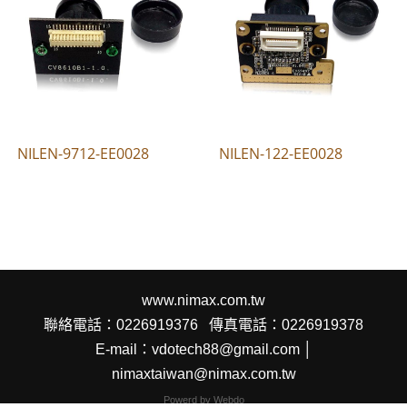
NILEN-9712-EE0028
NILEN-122-EE0028
www.nimax.com.tw
聯絡電話：0226919376
傳真電話：0226919378
E-mail：vdotech88@gmail.com │
nimaxtaiwan@nimax.com.tw
Powerd by Webdo