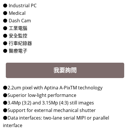
⚫ Industrial PC
⚫ Medical
⚫ Dash Cam
⚫ 工業電腦
⚫ 安全監控
⚫ 行車紀錄器
⚫ 醫療電子
我要詢問
⚫2.2um pixel with Aptina A-PixTM technology
⚫Superior low-light performance
⚫3.4Mp (3:2) and 3.15Mp (4:3) still images
⚫Support for external mechanical shutter
⚫Data interfaces: two-lane serial MIPI or parallel
interface