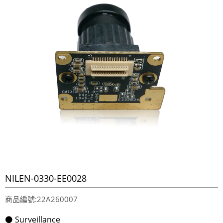
NILEN-0330-EE0028
商品編號:22A260007
⚫ Surveillance